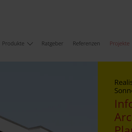
Produkte
Ratgeber
Referenzen
Projekte
Reali
Sonn
Inf
Arc
Pla