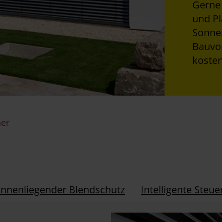
Gerne 
und P
Sonnen
Bauvor
kosten
ner
Innenliegender Blendschutz
Intelligente Steu