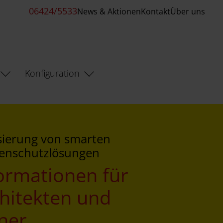
06424/5533
News & Aktionen
Kontakt
Über uns
Konfiguration
sierung von smarten
enschutzlösungen
ormationen für
hitekten und
ner