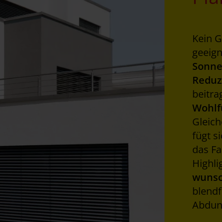
Kein G
geeig
Sonne
Reduz
beitra
Wohlf
Gleich
fügt s
das Fa
Highli
wunsc
blendf
Abdun