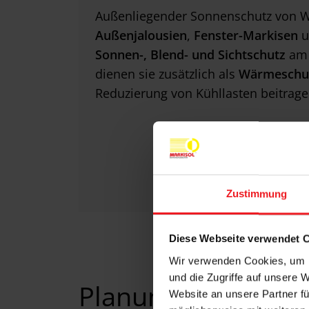
Außenliegender Sonnenschutz von 
Außenjalousien
,
Fenster-Markisen
u
Sonnen-, Blend- und Sichtschutz
am 
dienen sie zusätzlich als
Wärmeschu
Reduzierung von Kühllasten beitrage
Zustimmung
Diese Webseite verwendet 
Wir verwenden Cookies, um I
und die Zugriffe auf unsere 
Planungstools
Website an unsere Partner fü