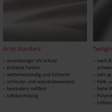
Acryl Standard
Twiligh
zuverlässiger UV-Schutz
nach Ba
brillante Farben
schwer
wetterbeständig und lichtecht
sehr g
schmutz- und wasserabweisend
Farb- u
besonders reißfest
hohe W
luftdurchlässig
Polyes
luftdur