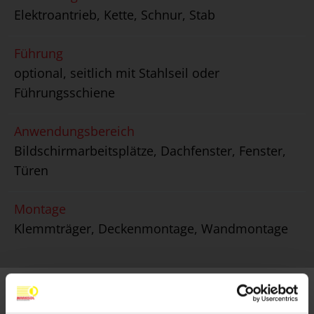
Elektroantrieb, Kette, Schnur, Stab
Führung
optional, seitlich mit Stahlseil oder
Führungsschiene
Anwendungsbereich
Bildschirmarbeitsplätze, Dachfenster, Fenster,
Türen
Montage
Klemmträger, Deckenmontage, Wandmontage