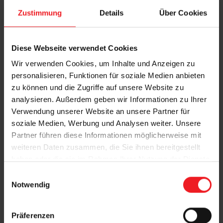
Zustimmung
Details
Über Cookies
Diese Webseite verwendet Cookies
Wir verwenden Cookies, um Inhalte und Anzeigen zu
personalisieren, Funktionen für soziale Medien anbieten
zu können und die Zugriffe auf unsere Website zu
analysieren. Außerdem geben wir Informationen zu Ihrer
Verwendung unserer Website an unsere Partner für
soziale Medien, Werbung und Analysen weiter. Unsere
Partner führen diese Informationen möglicherweise mit
Rollos bieten flexiblen Sichtschutz und
weiteren Daten zusammen, die Sie ihnen bereitgestellt
optimale Lichtregulierung für ein
haben oder die sie im Rahmen Ihrer Nutzung der Dienste
gesammelt haben.
angenehmes Raumklima.
E
Notwendig
i
n
w
Präferenzen
i