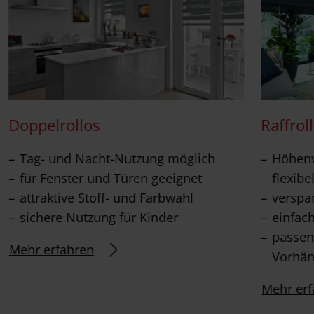
Doppelrollos
Raffrol
Tag- und Nacht-Nutzung möglich
Höhenv
für Fenster und Türen geeignet
flexibe
attraktive Stoff- und Farbwahl
verspa
sichere Nutzung für Kinder
einfac
passen
Mehr erfahren
Vorhä
Mehr erf