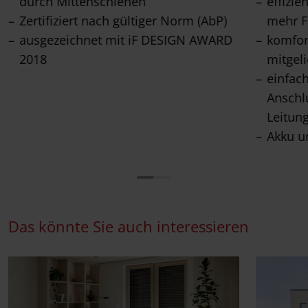
durch Mittenschienen
effizie
Zertifiziert nach gültiger Norm (AbP)
mehr F
ausgezeichnet mit iF DESIGN AWARD
komfor
2018
mitgel
einfac
Anschl
Leitun
Akku u
Das könnte Sie auch interessieren