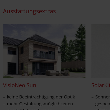
Ausstattungsextras
VisioNeo Sun
SolarKi
keine Beeinträchtigung der Optik
Sonnen
mehr Gestaltungsmöglichkeiten
gespei