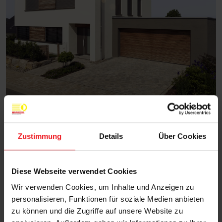
Rollläden bieten effektiven
Sonnenschutz und sorgen für mehr
Zustimmung
Details
Über Cookies
Privatsphäre und ein angenehmes
Raumklima.
Diese Webseite verwendet Cookies
Wir verwenden Cookies, um Inhalte und Anzeigen zu
personalisieren, Funktionen für soziale Medien anbieten
zu können und die Zugriffe auf unsere Website zu