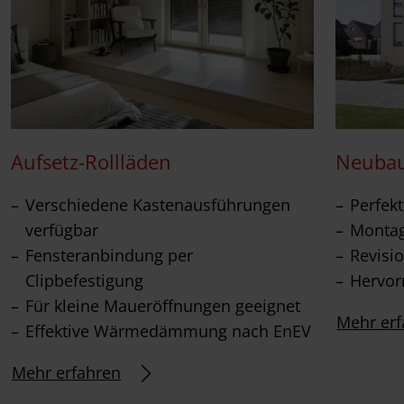
Aufsetz-Rollläden
Neubau
Verschiedene Kastenausführungen
Perfek
verfügbar
Montag
Fensteranbindung per
Revisi
Clipbefestigung
Hervor
Für kleine Maueröffnungen geeignet
Mehr erf
Effektive Wärmedämmung nach EnEV
Mehr erfahren