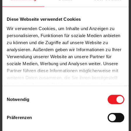
Diese Webseite verwendet Cookies
Wir verwenden Cookies, um Inhalte und Anzeigen zu
personalisieren, Funktionen für soziale Medien anbieten
zu können und die Zugriffe auf unsere Website zu
analysieren. Außerdem geben wir Informationen zu Ihrer
Verwendung unserer Website an unsere Partner für
soziale Medien, Werbung und Analysen weiter. Unsere
Partner führen diese Informationen möglicherweise mit
weiteren Daten zusammen, die Sie ihnen bereitgestellt
haben oder die sie im Rahmen Ihrer Nutzung der Dienste
Sonnensegel spenden großflächigen
gesammelt haben.
E
Schatten und sorgen für eine luftige,
Notwendig
i
stilvolle Atmosphäre im Freien.
n
w
Präferenzen
i
l