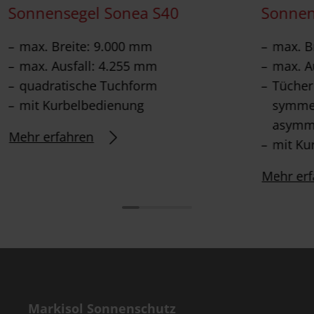
Sonnensegel Sonea S40
Sonnen
max. Breite: 9.000 mm
max. B
max. Ausfall: 4.255 mm
max. A
quadratische Tuchform
Tücher
mit Kurbelbedienung
symme
asymme
Mehr erfahren
mit Ku
Mehr erf
Markisol Sonnenschutz