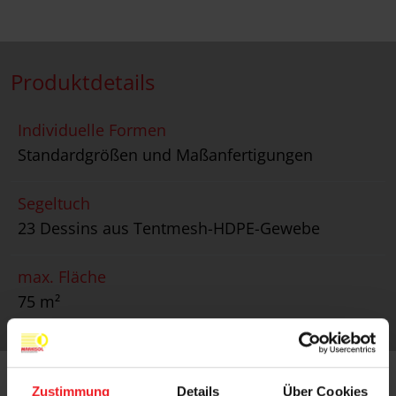
Produktdetails
Individuelle Formen
Standardgrößen und Maßanfertigungen
Segeltuch
23 Dessins aus Tentmesh-HDPE-Gewebe
max. Fläche
75 m²
Zustimmung
Details
Über Cookies