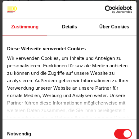
Zustimmung
Details
Über Cookies
Diese Webseite verwendet Cookies
Absturzsicherungen bieten
Wir verwenden Cookies, um Inhalte und Anzeigen zu
zuverlässigen Schutz und erhöhen die
personalisieren, Funktionen für soziale Medien anbieten
Sicherheit an Fenster, Balkonen oder
zu können und die Zugriffe auf unsere Website zu
Treppen für mehr Schutz und
analysieren. Außerdem geben wir Informationen zu Ihrer
Sicherheit im Alltag.
Verwendung unserer Website an unsere Partner für
soziale Medien, Werbung und Analysen weiter. Unsere
Partner führen diese Informationen möglicherweise mit
weiteren Daten zusammen, die Sie ihnen bereitgestellt
haben oder die sie im Rahmen Ihrer Nutzung der Dienste
gesammelt haben.
E
Notwendig
i