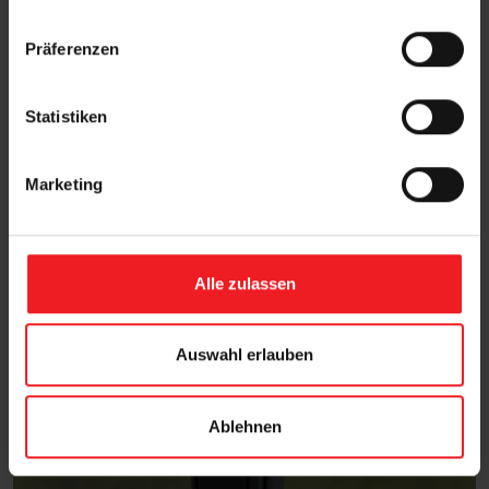
n
w
Präferenzen
i
l
l
Statistiken
i
g
Marketing
u
n
g
s
Alle zulassen
a
u
s
Auswahl erlauben
w
a
Ablehnen
h
l