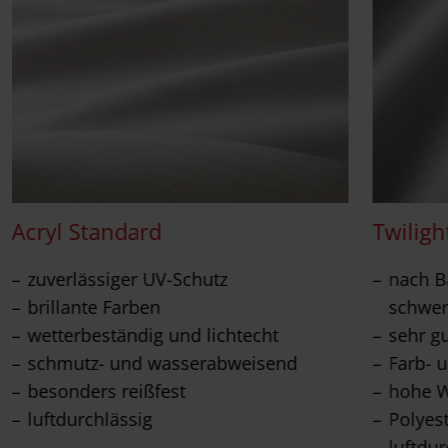
Acryl Standard
Twiligh
zuverlässiger UV-Schutz
nach Ba
brillante Farben
schwer
wetterbeständig und lichtecht
sehr g
schmutz- und wasserabweisend
Farb- u
besonders reißfest
hohe W
luftdurchlässig
Polyes
luftdur