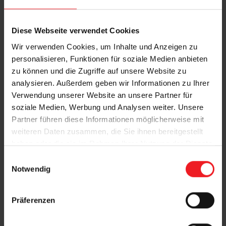
Diese Webseite verwendet Cookies
Wir verwenden Cookies, um Inhalte und Anzeigen zu
personalisieren, Funktionen für soziale Medien anbieten
zu können und die Zugriffe auf unsere Website zu
analysieren. Außerdem geben wir Informationen zu Ihrer
Verwendung unserer Website an unsere Partner für
soziale Medien, Werbung und Analysen weiter. Unsere
Partner führen diese Informationen möglicherweise mit
weiteren Daten zusammen, die Sie ihnen bereitgestellt
haben oder die sie im Rahmen Ihrer Nutzung der Dienste
gesammelt haben.
E
Notwendig
i
n
w
Präferenzen
i
l