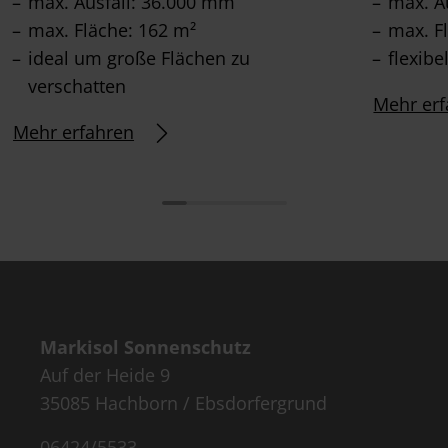
max. Ausfall: 36.000 mm
max. A
max. Fläche: 162 m²
max. F
ideal um große Flächen zu
flexibe
verschatten
Mehr erf
Mehr erfahren
Markisol Sonnenschutz
Auf der Heide 9
35085 Hachborn / Ebsdorfergrund
06424/5533