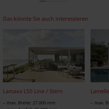
Das könnte Sie auch interessieren
Lamaxa L50 Line / Stern
Lamell
max. Breite: 27.000 mm
max. B