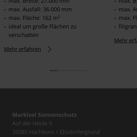
max. Breite: 27.000 mm
max. B
max. Ausfall: 36.000 mm
max. A
max. Fläche: 162 m²
max. F
ideal um große Flächen zu
filigra
verschatten
Mehr erf
Mehr erfahren
Markisol Sonnenschutz
Auf der Heide 9
35085 Hachborn / Ebsdorfergrund