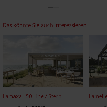
Das könnte Sie auch interessieren
Lamaxa L50 Line / Stern
Lamell