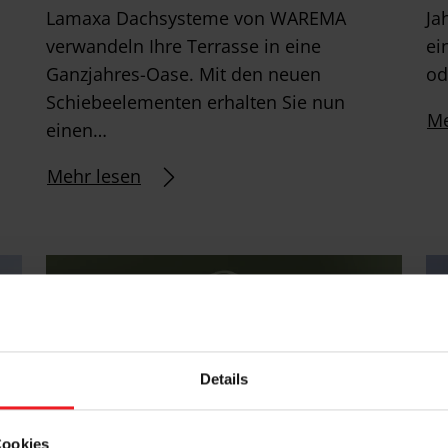
Lamaxa Dachsysteme von WAREMA
Ja
verwandeln Ihre Terrasse in eine
ei
Ganzjahres-Oase. Mit den neuen
od
Schiebeelementen erhalten Sie nun
Me
einen…
Mehr lesen
Details
Cookies