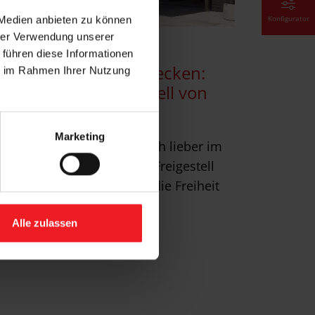
Konfigurator
 Medien anbieten zu können
hrer Verwendung unserer
gemein
 führen diese Informationen
eue FreiRäume entdecken:
ie im Rahmen Ihrer Nutzung
as Markisen-Freigestell von
AREMA
Marketing
 auf der Terrasse oder doch lieber im
rten – das neue Markisen-Freigestell
n WAREMA schenkt Ihnen die Freiheit
 wählen…
Alle zulassen
hr lesen