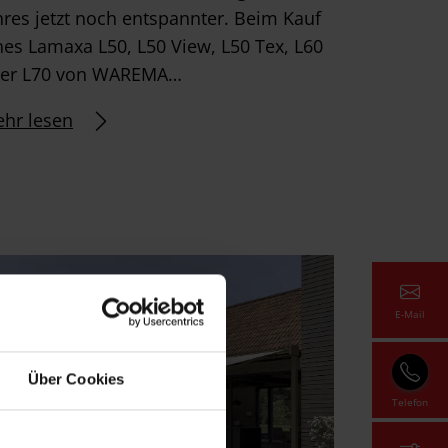
hres jetzt noch entspannter. Beim Kauf
nes Lamaxa L50, L50 View, L50 Tex, L60
er L70 von WAREMA…
hr lesen
E-Mail
Über Cookies
Telefon