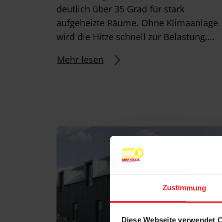
deutlich über 35 Grad für stark
aufgeheizte Räume. Ohne Klimaanlage
wird die Hitze schnell zur Belastung….
Mehr lesen
Zustimmung
Diese Webseite verwendet 