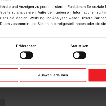
nhalte und Anzeigen zu personalisieren, Funktionen für soziale
Website zu analysieren. Außerdem geben wir Informationen zu I
Allgemein
All
r soziale Medien, Werbung und Analysen weiter. Unsere Partner
Die neue WAREMA Terrea K55:
N
 Daten zusammen, die Sie ihnen bereitgestellt haben oder die s
n.
Design is personality.
D
W
Mit der neuen Terrea K55 präsentiert
Präferenzen
Statistiken
WAREMA Design ohne Kompromisse. Die
Ob
Terrassen-Markise überzeugt mit ihrer
Ga
harmonischen Kombination…
vo
zu
Mehr lesen
Auswahl erlauben
Me