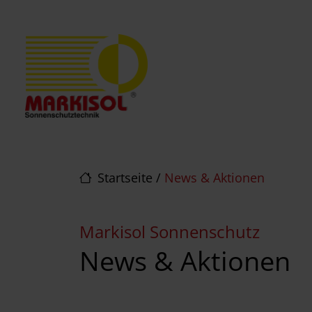
Direkt zur Top-Navigation
Direkt zur Hauptnavigation
Zum Inhalt springen
Direkt zum Footer
Hauptnavigation
Startseite
/
News & Aktionen
Markisol Sonnenschutz
News & Aktionen