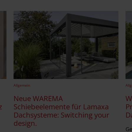
Allgemein
All
Neue WAREMA
W
z
Schiebeelemente für Lamaxa
P
Dachsysteme: Switching your
D
design.
Ge