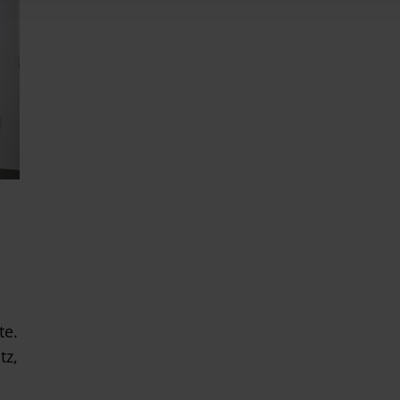
te.
tz,