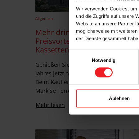
Wir verwenden Cookies, um I
und die Zugriffe auf unsere 
Allgemein
Website an unsere Partner fü
Mehr drin. Mehr draußen:
möglicherweise mit weiteren
der Dienste gesammelt habe
Preisvorteile für WAREMA
Kassetten-Markisen
E
Notwendig
i
Genießen Sie die schönsten Tage des
n
Jahres jetzt noch entspannter.
w
Beim Kauf einer WAREMA Kassetten-
i
Markise Terrea…
l
l
Ablehnen
Mehr lesen
i
g
u
n
g