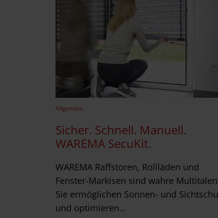
s
a
u
s
w
a
h
l
Allgemein
Sicher. Schnell. Manuell.
WAREMA SecuKit.
WAREMA Raffstoren, Rollläden und
Fenster-Markisen sind wahre Multitalen
Sie ermöglichen Sonnen- und Sichtschu
und optimieren…