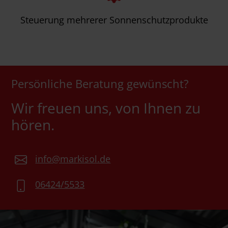
Steuerung mehrerer Sonnenschutzprodukte
Persönliche Beratung gewünscht?
Wir freuen uns, von Ihnen zu
hören.
info@markisol.de
06424/5533