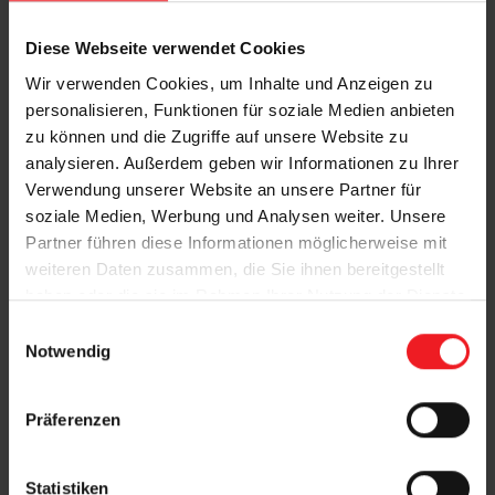
Diese Webseite verwendet Cookies
Wir verwenden Cookies, um Inhalte und Anzeigen zu
personalisieren, Funktionen für soziale Medien anbieten
zu können und die Zugriffe auf unsere Website zu
analysieren. Außerdem geben wir Informationen zu Ihrer
Funksysteme
Verwendung unserer Website an unsere Partner für
soziale Medien, Werbung und Analysen weiter. Unsere
Partner führen diese Informationen möglicherweise mit
weiteren Daten zusammen, die Sie ihnen bereitgestellt
Vorteile unserer
haben oder die sie im Rahmen Ihrer Nutzung der Dienste
Steuerungssysteme
gesammelt haben.
E
Notwendig
i
n
w
Präferenzen
i
l
l
Statistiken