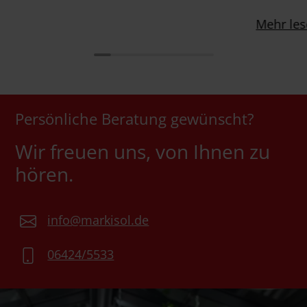
Mehr le
Persönliche Beratung gewünscht?
Wir freuen uns, von Ihnen zu
hören.
info@markisol.de
06424/5533