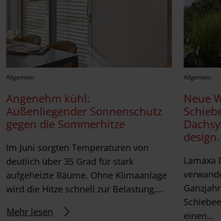
Allgemein
Allgemein
Angenehm kühl:
Neue 
Außenliegender Sonnenschutz
Schieb
gegen die Sommerhitze
Dachsy
design.
Im Juni sorgten Temperaturen von
Lamaxa 
deutlich über 35 Grad für stark
verwande
aufgeheizte Räume. Ohne Klimaanlage
Ganzjahr
wird die Hitze schnell zur Belastung….
Schiebee
Mehr lesen
einen…