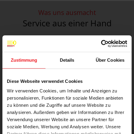
Was uns ausmacht
Service aus einer Hand
Zustimmung
Details
Über Cookies
Hochwertige Materialien
Diese Webseite verwendet Cookies
Unsere
Produkte
sind aus hochwertigen
Materialien gefertigt, die für eine
lange
Wir verwenden Cookies, um Inhalte und Anzeigen zu
personalisieren, Funktionen für soziale Medien anbieten
Lebensdauer
ausgelegt sind. Sollten Sie dennoch
zu können und die Zugriffe auf unsere Website zu
einmal einen Defekt feststellen, bieten wir Ihnen
analysieren. Außerdem geben wir Informationen zu Ihrer
einen umfassenden Reparaturservice.
Verwendung unserer Website an unsere Partner für
soziale Medien, Werbung und Analysen weiter. Unsere
Partner führen diese Informationen möglicherweise mit