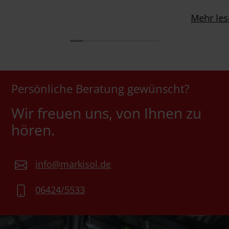
Mehr le
Persönliche Beratung gewünscht?
Wir freuen uns, von Ihnen zu
hören.
info@markisol.de
06424/5533