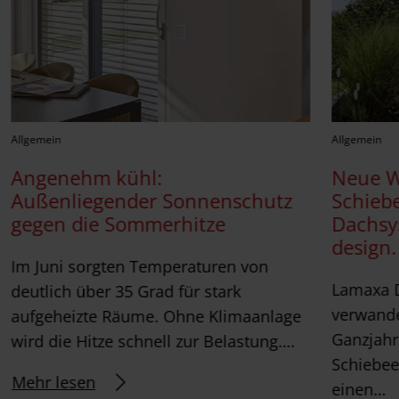
Allgemein
Allgemein
Angenehm kühl:
Neue 
Außenliegender Sonnenschutz
Schieb
gegen die Sommerhitze
Dachsy
design.
Im Juni sorgten Temperaturen von
Lamaxa 
deutlich über 35 Grad für stark
verwande
aufgeheizte Räume. Ohne Klimaanlage
Ganzjahr
wird die Hitze schnell zur Belastung….
Schiebee
Mehr lesen
einen…