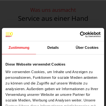
Was uns ausmacht
Service aus einer Hand
Zustimmung
Details
Über Cookies
Hochwertige Materialien
Diese Webseite verwendet Cookies
Unsere
Produkte
sind aus hochwertigen
Materialien gefertigt, die für eine
lange
Wir verwenden Cookies, um Inhalte und Anzeigen zu
personalisieren, Funktionen für soziale Medien anbieten
Lebensdauer
ausgelegt sind. Sollten Sie dennoch
zu können und die Zugriffe auf unsere Website zu
einmal einen Defekt feststellen, bieten wir Ihnen
analysieren. Außerdem geben wir Informationen zu Ihrer
einen umfassenden Reparaturservice.
Verwendung unserer Website an unsere Partner für
soziale Medien, Werbung und Analysen weiter. Unsere
Partner führen diese Informationen möglicherweise mit