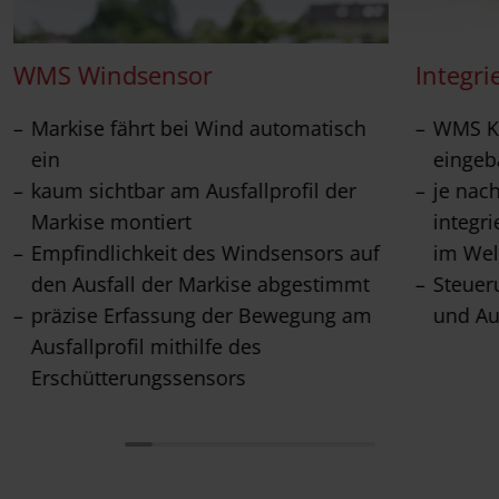
WMS Windsensor
Integri
Markise fährt bei Wind automatisch
WMS Ko
ein
eingeb
kaum sichtbar am Ausfallprofil der
je nac
Markise montiert
integr
Empfindlichkeit des Windsensors auf
im Wel
den Ausfall der Markise abgestimmt
Steuer
präzise Erfassung der Bewegung am
und Au
Ausfallprofil mithilfe des
Erschütterungssensors