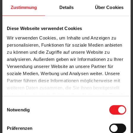
Zustimmung
Details
Über Cookies
Diese Webseite verwendet Cookies
Wir verwenden Cookies, um Inhalte und Anzeigen zu
personalisieren, Funktionen für soziale Medien anbieten
zu können und die Zugriffe auf unsere Website zu
analysieren. Außerdem geben wir Informationen zu Ihrer
Verwendung unserer Website an unsere Partner für
soziale Medien, Werbung und Analysen weiter. Unsere
Partner führen diese Informationen möglicherweise mit
weiteren Daten zusammen, die Sie ihnen bereitgestellt
haben oder die sie im Rahmen Ihrer Nutzung der Dienste
gesammelt haben.
E
Notwendig
i
Details und Varianten
n
w
Präferenzen
i