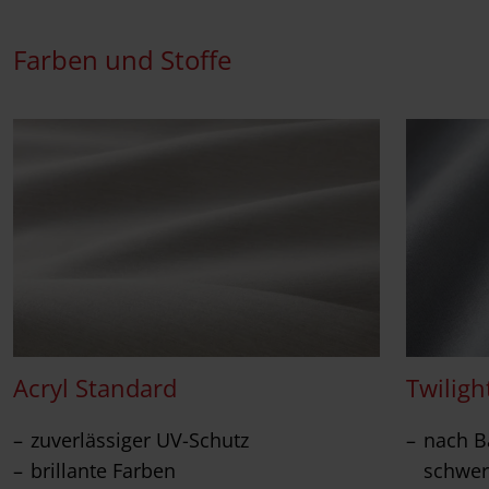
Farben und Stoffe
Acryl Standard
Twiligh
zuverlässiger UV-Schutz
nach Ba
brillante Farben
schwer