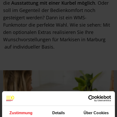
die
Ausstattung mit einer Kurbel möglich
. Oder
soll im Gegenteil der Bedienkomfort noch
gesteigert werden? Dann ist ein WMS-
Funkmotor die perfekte Wahl. Wie sie sehen: Mit
den optionalen Extras realisieren Sie Ihre
Wunschvorstellungen für Markisen in Marburg
auf individueller Basis.
Zustimmung
Details
Über Cookies