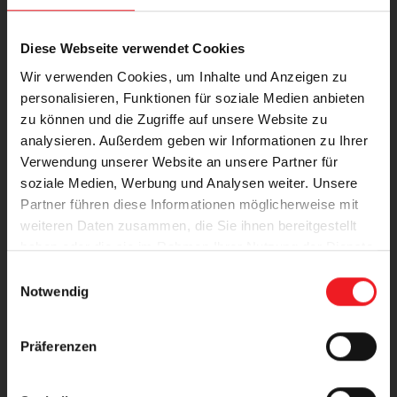
Diese Webseite verwendet Cookies
Wir verwenden Cookies, um Inhalte und Anzeigen zu
personalisieren, Funktionen für soziale Medien anbieten
Markisen-Konfigurator: Gestalten Sie
zu können und die Zugriffe auf unsere Website zu
Ihre perfekte Markise!
analysieren. Außerdem geben wir Informationen zu Ihrer
Verwendung unserer Website an unsere Partner für
Passen Sie Ihre Markise mit dem Konfigurator
soziale Medien, Werbung und Analysen weiter. Unsere
ganz nach Ihren Wünschen an. Wählen Sie
Partner führen diese Informationen möglicherweise mit
aus der aktuellen Kollektion von Dessins,
weiteren Daten zusammen, die Sie ihnen bereitgestellt
Stoffen und Farben sowie optionalen Extras
haben oder die sie im Rahmen Ihrer Nutzung der Dienste
gesammelt haben.
wie Heizstrahlern, Beleuchtung und Volant-
E
Notwendig
Rollos.
i
n
w
Sie erhalten sofort Ihr Angebot – starten Sie
Präferenzen
i
jetzt!
l